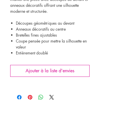
anneaux décoratifs offrant une silhouette
moderne et structurée.
Découpes géométriques au devant
Anneaux décoratifs au centre
Bretelles fines ajustables
Coupe pensée pour mettre la silhouette en
valeur
Entièrement doublé
Ce modèle convient particulièrement aux
Ajouter à la liste d'envies
poitrines offrant un maintien naturel.
Personnalisation
Tous les modèles peuvent être ajustés selon vos
préférences :
Choix des couvrances
Bretelles et options de soutien
Bonnets intégrés
Doublure Powermesh disponible selon le