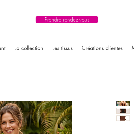
Prendre rendez-vous
ent
La collection
Les tissus
Créations clientes
M