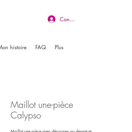
Connexion
on histoire
FAQ
Plus
Maillot une-pièce
Calypso
Maillot une pièce avec découpes au devant et