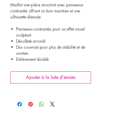
Maillot une pièce structuré avec panneaux
contrastés offrant un bon maintien et une
silhouette élancée.
Panneaux contrastés pour un effet visuel
sculptant
Décolleté arrondi
Dos couvrant pour plus de stabilité et de
soutien
Entièrement doublé
Personnalisation
Ajouter à la liste d'envies
Tous les modèles peuvent être ajustés selon vos
préférences :
Choix des couvrances
Bretelles et options de soutien
Bonnets intégrés
Doublure Powermesh disponible selon le
niveau de maintien recherché