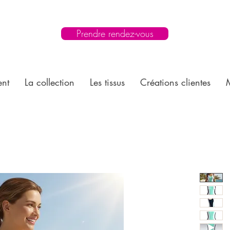
Prendre rendez-vous
ent
La collection
Les tissus
Créations clientes
M